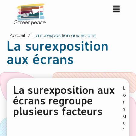
Accueil
/
La surexposition aux écrans
La surexposition
aux écrans
La surexposition aux
L
o
écrans regroupe
r
plusieurs facteurs
s
q
u
’